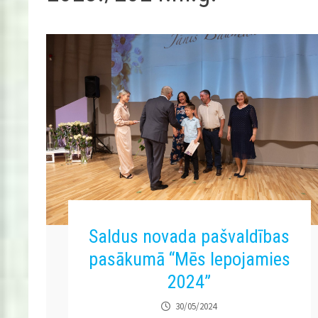
Saldus novada pašvaldības
pasākumā “Mēs lepojamies
2024”
30/05/2024