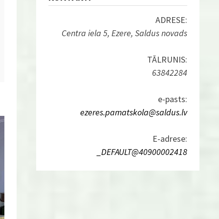
ADRESE:
Centra iela 5, Ezere, Saldus novads
TĀLRUNIS:
63842284
e-pasts:
ezeres.pamatskola@saldus.lv
E-adrese:
_DEFAULT@40900002418