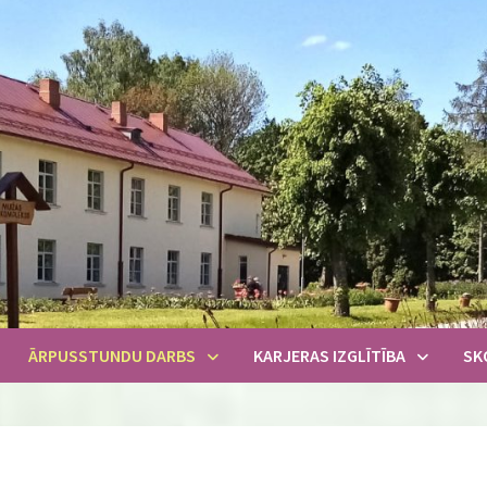
ĀRPUSSTUNDU DARBS
KARJERAS IZGLĪTĪBA
SK