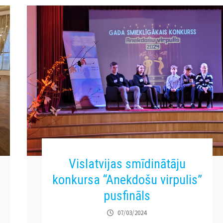
Vislatvijas smīdinātāju
konkursa “Anekdošu virpulis”
pusfināls
07/03/2024