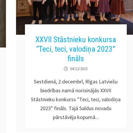
XXVII Stāstnieku konkursa
“Teci, teci, valodiņa 2023”
fināls
04/12/2023
Sestdienā, 2.decembrī, Rīgas Latviešu
biedrības namā norisinājās XXVII
Stāstnieku konkurss "Teci, teci, valodiņa
2023" fināls. Tajā Saldus novadu
pārstāvēja kopumā...