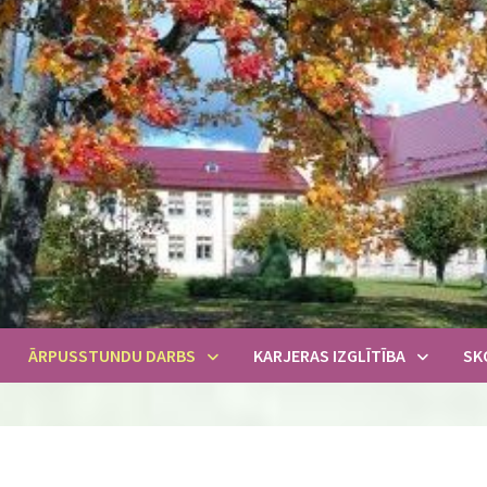
ĀRPUSSTUNDU DARBS
KARJERAS IZGLĪTĪBA
SK