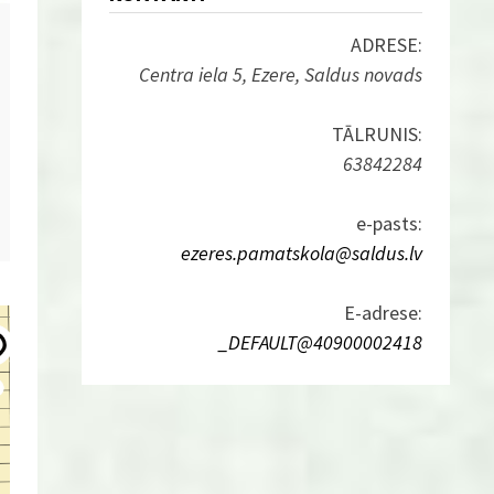
ADRESE:
Centra iela 5, Ezere, Saldus novads
TĀLRUNIS:
63842284
e-pasts:
ezeres.pamatskola@saldus.lv
E-adrese:
_DEFAULT@40900002418