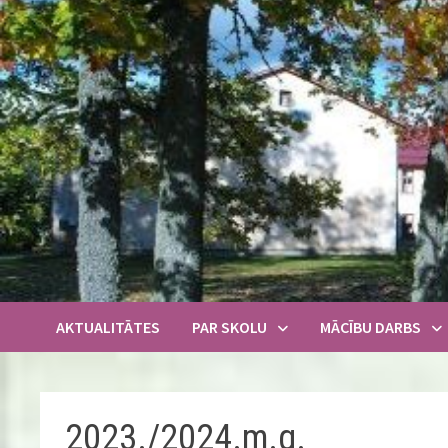
Skip
to
content
AKTUALITĀTES
PAR SKOLU
MĀCĪBU DARBS
2023./2024.m.g.