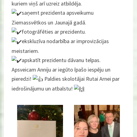
kuriem viņš arī uzreiz atbildēja.
saņemt prezidenta apsveikumu
Ziemassvētkos un Jaunajā gadā.
fotogrāfēties ar prezidentu.
ekskluzīva nodarbība ar improvizācijas
meistariem.
apskatīt prezidentu dāvanu telpas.
Apsveicam Anniju ar iegūto īpašo iespēju un
pieredzi!
Paldies skolotājai Rutai Arnei par
iedrošinājumu un atbalstu!