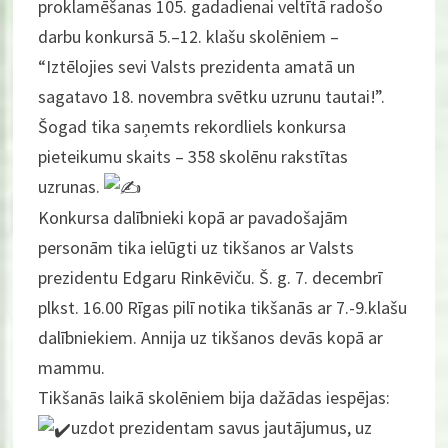
proklamēšanas 105. gadadienai veltītā radošo
darbu konkursā 5.–12. klašu skolēniem –
“Iztēlojies sevi Valsts prezidenta amatā un
sagatavo 18. novembra svētku uzrunu tautai!”.
Šogad tika saņemts rekordliels konkursa
pieteikumu skaits – 358 skolēnu rakstītas
uzrunas.
Konkursa dalībnieki kopā ar pavadošajām
personām tika ielūgti uz tikšanos ar Valsts
prezidentu Edgaru Rinkēviču. Š. g. 7. decembrī
plkst. 16.00 Rīgas pilī notika tikšanās ar 7.-9.klašu
dalībniekiem. Annija uz tikšanos devās kopā ar
mammu.
Tikšanās laikā skolēniem bija dažādas iespējas:
uzdot prezidentam savus jautājumus, uz