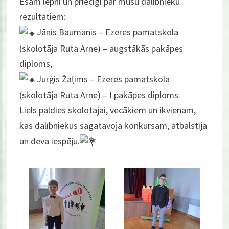
Esam lepni un priecīgi par mūsu dalībnieku
rezultātiem:
Jānis Baumanis – Ezeres pamatskola
(skolotāja Ruta Arne) – augstākās pakāpes
diploms,
Jurģis Žaļims – Ezeres pamatskola
(skolotāja Ruta Arne) – I pakāpes diploms.
Liels paldies skolotajai, vecākiem un ikvienam,
kas dalībniekus sagatavoja konkursam, atbalstīja
un deva iespēju.