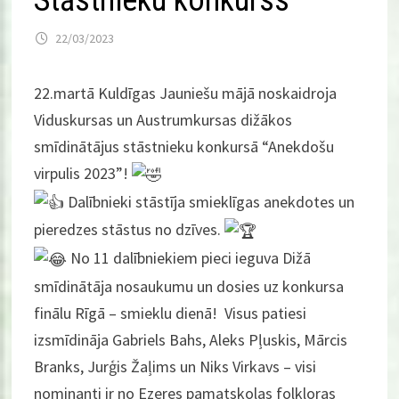
Stāstnieku konkurss
22/03/2023
22.martā Kuldīgas Jauniešu mājā noskaidroja
Viduskursas un Austrumkursas dižākos
smīdinātājus stāstnieku konkursā “Anekdošu
virpulis 2023”!
Dalībnieki stāstīja smieklīgas anekdotes un
pieredzes stāstus no dzīves.
No 11 dalībniekiem pieci ieguva Dižā
smīdinātāja nosaukumu un dosies uz konkursa
finālu Rīgā – smieklu dienā! Visus patiesi
izsmīdināja Gabriels Bahs, Aleks Pļuskis, Mārcis
Branks, Jurģis Žaļims un Niks Virkavs – visi
nominanti ir no Ezeres pamatskolas folkloras