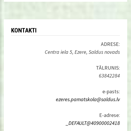
KONTAKTI
ADRESE:
Centra iela 5, Ezere, Saldus novads
TĀLRUNIS:
63842284
e-pasts:
ezeres.pamatskola@saldus.lv
E-adrese:
_DEFAULT@40900002418