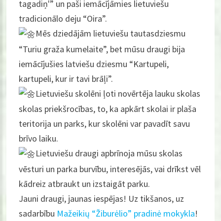
tagadiņ'” un paši iemācījāmies lietuviešu
tradicionālo deju “Oira”.
Mēs dziedājām lietuviešu tautasdziesmu
“Turiu graža kumelaite”, bet mūsu draugi bija
iemācījušies latviešu dziesmu “Kartupeli,
kartupeli, kur ir tavi brāļi”.
Lietuviešu skolēni ļoti novērtēja lauku skolas
skolas priekšrocības, to, ka apkārt skolai ir plaša
teritorija un parks, kur skolēni var pavadīt savu
brīvo laiku.
Lietuviešu draugi apbrīnoja mūsu skolas
vēsturi un parka burvību, interesējās, vai drīkst vēl
kādreiz atbraukt un izstaigāt parku.
Jauni draugi, jaunas iespējas! Uz tikšanos, uz
sadarbību
Mažeikių “Žiburėlio” pradinė mokykla
!