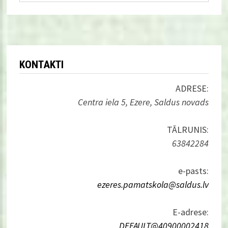
KONTAKTI
ADRESE:
Centra iela 5, Ezere, Saldus novads
TĀLRUNIS:
63842284
e-pasts:
ezeres.pamatskola@saldus.lv
E-adrese:
_DEFAULT@40900002418