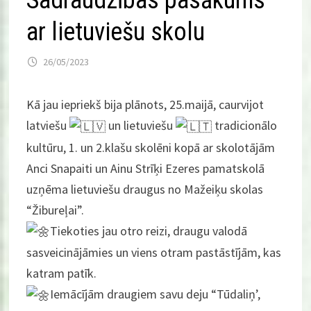
Sadraudzības pasākums
ar lietuviešu skolu
26/05/2023
Kā jau iepriekš bija plānots, 25.maijā, caurvijot
latviešu
un lietuviešu
tradicionālo
kultūru, 1. un 2.klašu skolēni kopā ar skolotājām
Anci Snapaiti un Ainu Strīķi Ezeres pamatskolā
uzņēma lietuviešu draugus no Mažeiķu skolas
“Žibureļai”.
Tiekoties jau otro reizi, draugu valodā
sasveicinājāmies un viens otram pastāstījām, kas
katram patīk.
Iemācījām draugiem savu deju “Tūdaliņ’,