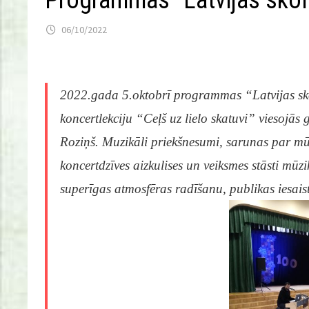
Programmas “Latvijas sko
06/10/2022
2022.gada 5.oktobrī programmas “Latvijas sko
koncertlekciju “Ceļš uz lielo skatuvi” viesojā
Roziņš. Muzikāli priekšnesumi, sarunas par mūz
koncertdzīves aizkulises un veiksmes stāsti mū
superīgas atmosfēras radīšanu, publikas iesais