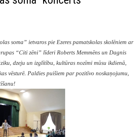
las soma” koncerts
las soma” ietvaros pie Ezeres pamatskolas skolēniem ar
s grupas “Citi zēni” līderi Roberts Memmēns un Dagnis
iku, dzeju un izglītību, kultūras nozīmi mūsu ikdienā,
zikas vēsturē. Paldies puišiem par pozitīvo noskaņojumu,
tīšanu!