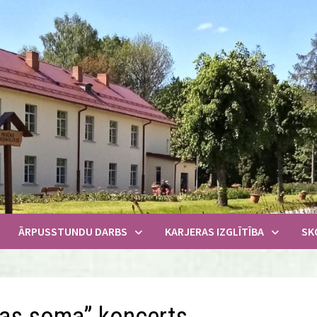
ĀRPUSSTUNDU DARBS
KARJERAS IZGLĪTĪBA
SK