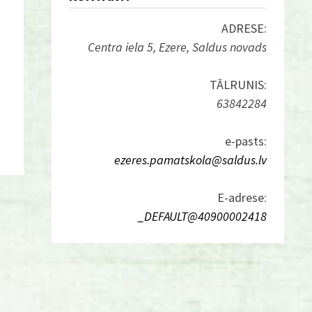
ADRESE:
Centra iela 5, Ezere, Saldus novads
TĀLRUNIS:
63842284
e-pasts:
ezeres.pamatskola@saldus.lv
E-adrese:
_DEFAULT@40900002418