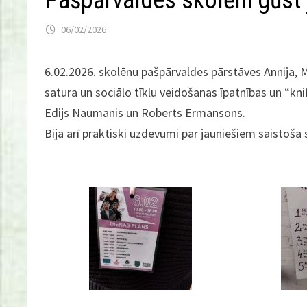
Pašpārvaldes skolēni gūst
06/02/2026
6.02.2026. skolēnu pašpārvaldes pārstāves Annija, M
satura un sociālo tīklu veidošanas īpatnības un “kni
Edijs Naumanis un Roberts Ermansons.
Bija arī praktiski uzdevumi par jauniešiem saistoša 