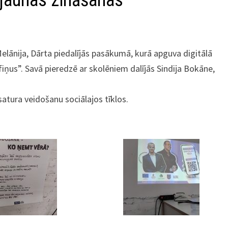
 jaunas zināšanas
elānija, Dārta piedalījās pasākumā, kurā apguva digitālā
fiņus”. Savā pieredzē ar skolēniem dalījās Sindija Bokāne,
satura veidošanu sociālajos tīklos.