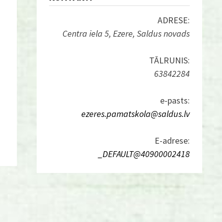
ADRESE:
Centra iela 5, Ezere, Saldus novads
TĀLRUNIS:
63842284
e-pasts:
ezeres.pamatskola@saldus.lv
E-adrese:
_DEFAULT@40900002418