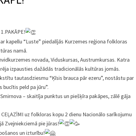
AKĀPE!
i 1.PAKĀPE!
ar kapellu “Luste” piedalījās Kurzemes reģiona folkloras
ltūras namā.
ienvidkurzemes novada, Viduskursas, Austrumkursas. Katra
rēja izpausties dažādās tradicionālās kultūras jomās.
rakstītu tautasdziesmu “Ķīsis brauca pār ezeru”, nostāstu par
bucītis peld pa jūru”.
Smirnova – skaitīja punktus un piešķīra pakāpes, zālē gāja
un CEĻAZĪMI uz folkloras kopu 2 dienu Nacionālo sarīkojumu
jā Zvejniekciemā pie jūras!
bošanos un izturību!