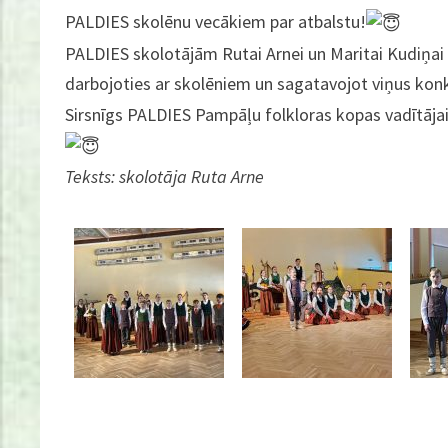
PALDIES skolēnu vecākiem par atbalstu!
PALDIES skolotājām Rutai Arnei un Maritai Kudiņai p
darbojoties ar skolēniem un sagatavojot viņus ko
Sirsnīgs PALDIES Pampāļu folkloras kopas vadītāja
Teksts: skolotāja Ruta Arne