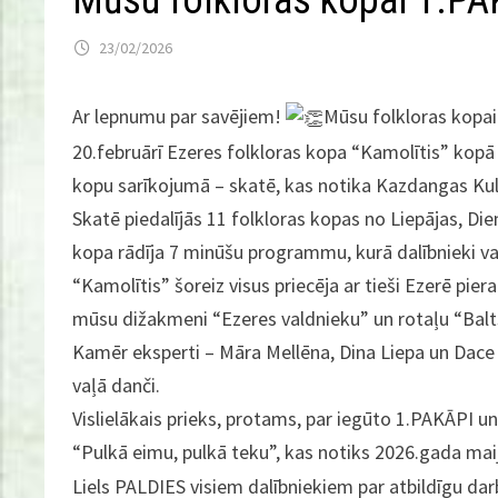
Mūsu folkloras kopai 1.P
23/02/2026
Ar lepnumu par savējiem!
Mūsu folkloras kopa
20.februārī Ezeres folkloras kopa “Kamolītis” kopā 
kopu sarīkojumā – skatē, kas notika Kazdangas Ku
Skatē piedalījās 11 folkloras kopas no Liepājas, D
kopa rādīja 7 minūšu programmu, kurā dalībnieki va
“Kamolītis” šoreiz visus priecēja ar tieši Ezerē pie
mūsu dižakmeni “Ezeres valdnieku” un rotaļu “Balts 
Kamēr eksperti – Māra Mellēna, Dina Liepa un Dace 
vaļā danči.
Vislielākais prieks, protams, par iegūto 1.PAKĀPI 
“Pulkā eimu, pulkā teku”, kas notiks 2026.gada mai
Liels PALDIES visiem dalībniekiem par atbildīgu dar