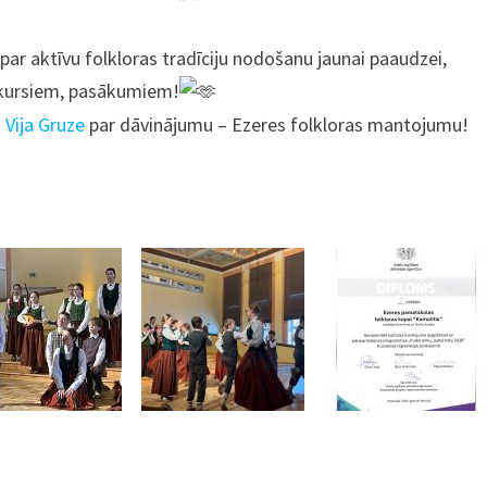
ar aktīvu folkloras tradīciju nodošanu jaunai paaudzei,
nkursiem, pasākumiem!
i
Vija Gruze
par dāvinājumu – Ezeres folkloras mantojumu!