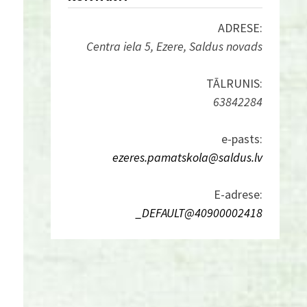
ADRESE:
Centra iela 5, Ezere, Saldus novads
TĀLRUNIS:
63842284
e-pasts:
ezeres.pamatskola@saldus.lv
E-adrese:
_DEFAULT@40900002418