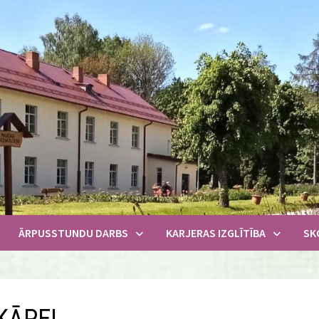
ĀRPUSSTUNDU DARBS
KARJERAS IZGLĪTĪBA
SK