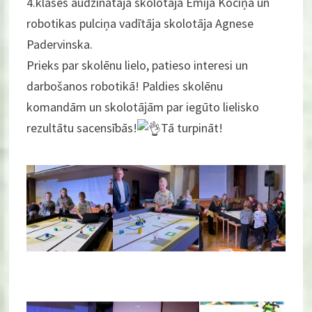
4.klases audzinātāja skolotāja Emija Kociņa un
robotikas pulciņa vadītāja skolotāja Agnese
Padervinska.
Prieks par skolēnu lielo, patieso interesi un
darbošanos robotikā! Paldies skolēnu
komandām un skolotājām par iegūto lielisko
rezultātu sacensībās!
Tā turpināt!