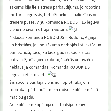
sākums bija liels stresa pārbaudījums, jo robotiņa
motors negriezās, bet pēc nelielas palīdzības no
trenera puses, viņu komanda ROBOSTILS ieguva
vienu no divām otrajām vietām.
4.klases komanda ROBOKIDS – Rūdolfs, Agnija
un Kristiāns, jau no sākuma darbojās ļoti aktīvi un
pārliecinoši, taču, kā bieži gadās, kad šis tas
patraucē, arī viņiem robotiņš ķērās un reizēm
neklausīja komandas. Komanda ROBOKIDS
ieguva ceturto vietu.
Šīs sacensības bija viens no nopietnākajiem
robotikas pārbaudījumiem mūsu skolēniem šajā
mācību gadā.
Ar skolēniem kopā bija un atbalsīja treneri –