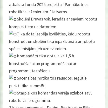
atbalsta fonda 2025 projekta “Par nākotnes
robotikas inženieriem!” ietvaros.
Skolēni Druvas vsk. ieradās ar saviem robotu
komplektiem un datoriem.
Tika dota iespēja izvēlēties, kādu robotu
konstruēt un skolēni tika iepazīstināti ar robotu
spēles misijām jeb uzdevumiem.
Komandām tika dots laiks 1,5 h
konstruēšanai un programmēšanai ar
programmu testēšanu.
Sacensības notika trīs raundos. Iegūtie
punkti tika summēti.
Starplaikos komandas varēja uzlabot savu
robotu vai programmu.
3.klases komandai – Dairim, Beatrisei un Elijai,