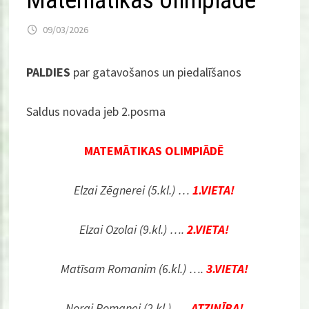
Matemātikas olimpiāde
09/03/2026
PALDIES
par gatavošanos un piedalīšanos
Saldus novada jeb 2.posma
MATEMĀTIKAS OLIMPIĀDĒ
Elzai Zēgnerei (5.kl.) …
1.VIETA!
Elzai Ozolai (9.kl.) ….
2.VIETA!
Matīsam Romanim (6.kl.) ….
3
.VIETA!
Norai Romanei (2.kl.) ….
ATZINĪBA
!