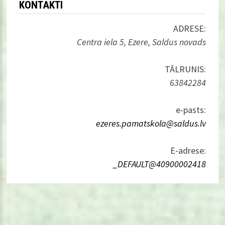
KONTAKTI
ADRESE:
Centra iela 5, Ezere, Saldus novads
TĀLRUNIS:
63842284
e-pasts:
ezeres.pamatskola@saldus.lv
E-adrese:
_DEFAULT@40900002418