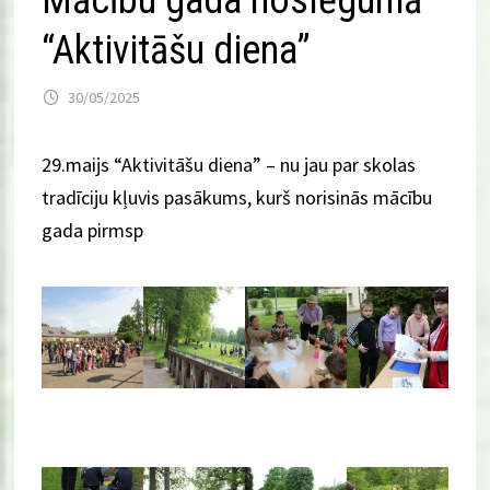
Mācību gada noslēgumā
“Aktivitāšu diena”
30/05/2025
29.maijs “Aktivitāšu diena” – nu jau par skolas
tradīciju kļuvis pasākums, kurš norisinās mācību
gada pirmsp