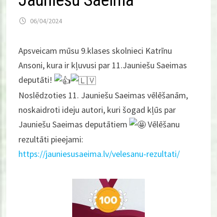
Jauniešu Saeima
06/04/2024
Apsveicam mūsu 9.klases skolnieci Katrīnu
Ansoni, kura ir kļuvusi par 11.Jauniešu Saeimas
deputāti!
Noslēdzoties 11. Jauniešu Saeimas vēlēšanām,
noskaidroti ideju autori, kuri šogad kļūs par
Jauniešu Saeimas deputātiem
Vēlēšanu
rezultāti pieejami:
https://jauniesusaeima.lv/velesanu-rezultati/