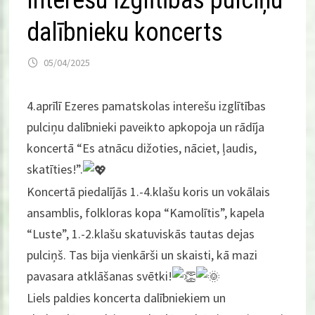
Interešu izglītības pulciņu
dalībnieku koncerts
05/04/2025
4.aprīlī Ezeres pamatskolas interešu izglītības
pulciņu dalībnieki paveikto apkopoja un rādīja
koncertā “Es atnācu dižoties, nāciet, ļaudis,
skatīties!”.
Koncertā piedalījās 1.-4.klašu koris un vokālais
ansamblis, folkloras kopa “Kamolītis”, kapela
“Luste”, 1.-2.klašu skatuviskās tautas dejas
pulciņš. Tas bija vienkārši un skaisti, kā mazi
pavasara atklāšanas svētki!
Liels paldies koncerta dalībniekiem un