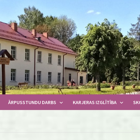
ĀRPUSSTUNDU DARBS
KARJERAS IZGLĪTĪBA
SK