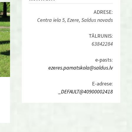
ADRESE:
Centra iela 5, Ezere, Saldus novads
TĀLRUNIS:
63842284
e-pasts:
ezeres.pamatskola@saldus.lv
E-adrese:
_DEFAULT@40900002418