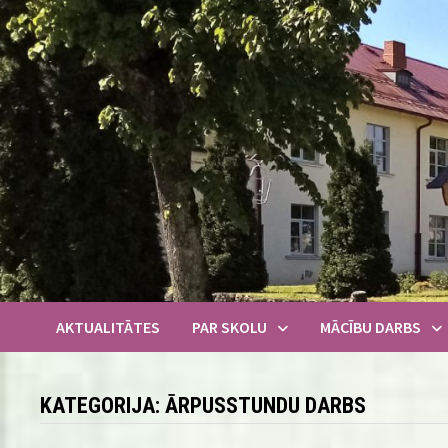
Skip
to
content
AKTUALITĀTES
PAR SKOLU
MĀCĪBU DARBS
KATEGORIJA:
ĀRPUSSTUNDU DARBS