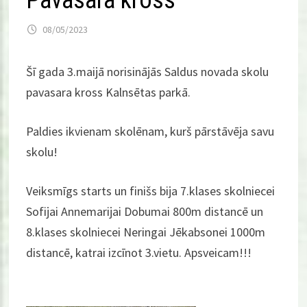
Pavasara kross
08/05/2023
Šī gada 3.maijā norisinājās Saldus novada skolu
pavasara kross Kalnsētas parkā.
Paldies ikvienam skolēnam, kurš pārstāvēja savu
skolu!
Veiksmīgs starts un finišs bija 7.klases skolniecei
Sofijai Annemarijai Dobumai 800m distancē un
8.klases skolniecei Neringai Jēkabsonei 1000m
distancē, katrai izcīnot 3.vietu. Apsveicam!!!