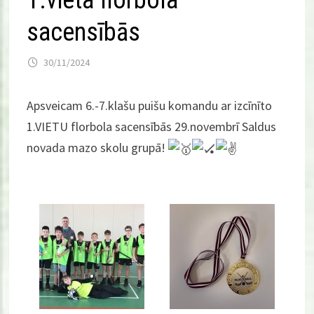
1.vieta florbola
sacensībās
30/11/2024
Apsveicam 6.-7.klašu puišu komandu ar izcīnīto
1.VIETU florbola sacensībās 29.novembrī Saldus
novada mazo skolu grupā!