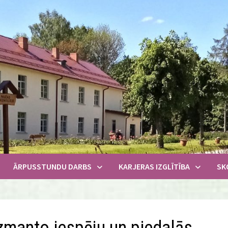
ĀRPUSSTUNDU DARBS
KARJERAS IZGLĪTĪBA
SK