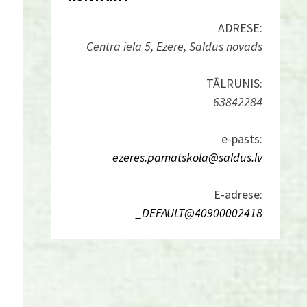
ADRESE:
Centra iela 5, Ezere, Saldus novads
TĀLRUNIS:
63842284
e-pasts:
ezeres.pamatskola@saldus.lv
E-adrese:
_DEFAULT@40900002418