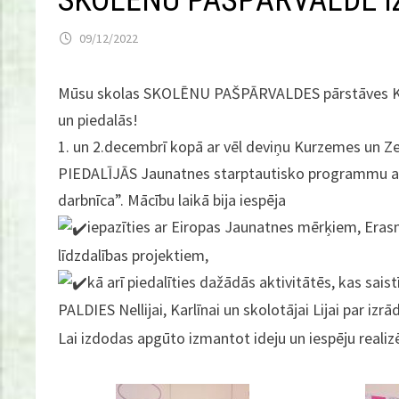
SKOLĒNU PAŠPĀRVALDE izm
09/12/2022
Mūsu skolas SKOLĒNU PAŠPĀRVALDES pārstāves K
un piedalās!
1. un 2.decembrī kopā ar vēl deviņu Kurzemes un Z
PIEDALĪJĀS Jaunatnes starptautisko programmu aģe
darbnīca”. Mācību laikā bija iespēja
iepazīties ar Eiropas Jaunatnes mērķiem, Er
līdzdalības projektiem,
kā arī piedalīties dažādās aktivitātēs, kas saist
PALDIES Nellijai, Karlīnai un skolotājai Lijai par izr
Lai izdodas apgūto izmantot ideju un iespēju reali