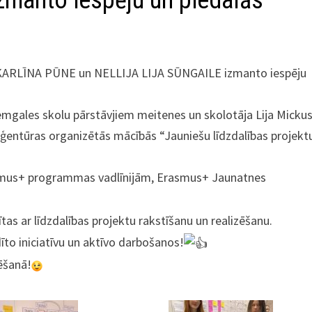
anto iespēju un piedalās
ARLĪNA PŪNE un NELLIJA LIJA SŪNGAILE izmanto iespēju
emgales skolu pārstāvjiem meitenes un skolotāja Lija Micku
ntūras organizētās mācībās “Jauniešu līdzdalības projekt
asmus+ programmas vadlīnijām, Erasmus+ Jaunatnes
ītas ar līdzdalības projektu rakstīšanu un realizēšanu.
ādīto iniciatīvu un aktīvo darbošanos!
zēšanā!